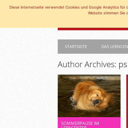
Diese Internetseite verwendet Cookies und Google Analytics für d
Website stimmen Sie d
Main menu
Skip
STARTSEITE
DAS LERNCE
to
content
Author Archives:
ps
SOMMERPAUSE IM
LERNCENTER