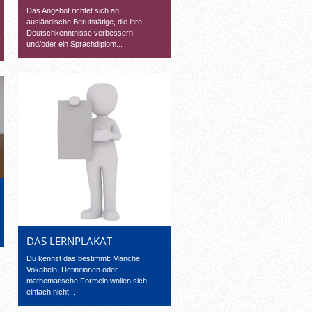
Das Angebot richtet sich an
ausländische Berufstätige, die ihre
Deutschkenntnisse verbessern
und/oder ein Sprachdiplom...
DAS LERNPLAKAT
Du kennst das bestimmt: Manche
Vokabeln, Definitionen oder
mathematische Formeln wollen sich
einfach nicht...