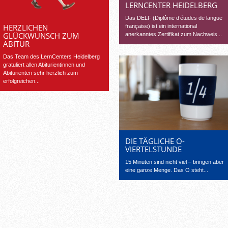
LERNCENTER HEIDELBERG
Das DELF (Diplôme d’études de langue
HERZLICHEN
française) ist ein international
GLÜCKWUNSCH ZUM
anerkanntes Zertifikat zum Nachweis...
ABITUR
Das Team des LernCenters Heidelberg
gratuliert allen Abiturientinnen und
Abiturienten sehr herzlich zum
erfolgreichen...
DIE TÄGLICHE O-
VIERTELSTUNDE
15 Minuten sind nicht viel – bringen aber
eine ganze Menge. Das O steht...