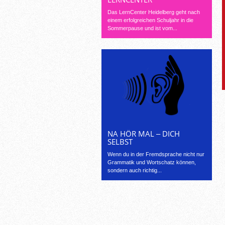
Das LernCenter Heidelberg geht nach
einem erfolgreichen Schuljahr in die
Sommerpause und ist vom...
NA HÖR MAL ‒ DICH
SELBST
Wenn du in der Fremdsprache nicht nur
Grammatik und Wortschatz können,
sondern auch richtig...