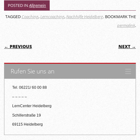
POSTED IN
Allgemein
TAGGED
Coaching
,
Lerncoaching
,
Nachhilfe Heidelberg
. BOOKMARK THE
permalink
.
POST NAVIGATION
← PREVIOUS
NEXT →
Rufen Sie uns an
Tel. 06221/ 60 00 88
– – – – –
LernCenter Heidelberg
Schillerstraße 19
69115 Heidelberg