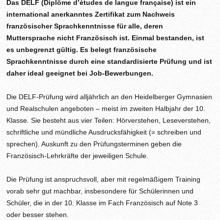
Das DELF (Diplôme d’études de langue française) ist ein
international anerkanntes Zertifikat zum Nachweis
französischer Sprachkenntnisse für alle, deren
Muttersprache nicht Französisch ist. Einmal bestanden, ist
es unbegrenzt gültig. Es belegt französische
Sprachkenntnisse durch eine standardisierte Prüfung und ist
daher ideal geeignet bei Job-Bewerbungen.
Die DELF-Prüfung wird alljährlich an den Heidelberger Gymnasien
und Realschulen angeboten – meist im zweiten Halbjahr der 10.
Klasse. Sie besteht aus vier Teilen: Hörverstehen, Leseverstehen,
schriftliche und mündliche Ausdrucksfähigkeit (= schreiben und
sprechen). Auskunft zu den Prüfungsterminen geben die
Französisch-Lehrkräfte der jeweiligen Schule.
Die Prüfung ist anspruchsvoll, aber mit regelmäßigem Training
vorab sehr gut machbar, insbesondere für Schülerinnen und
Schüler, die in der 10. Klasse im Fach Französisch auf Note 3
oder besser stehen.