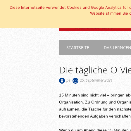
Diese Internetseite verwendet Cookies und Google Analytics für d
Website stimmen Sie d
Main menu
Skip
STARTSEITE
DAS LERNCE
to
content
Die tägliche O-Vi
ps
25. September 2021
15 Minuten sind nicht viel – bringen 
Organisation. Zu Ordnung und Organisa
aufräumen, die Tasche für den nächste
bevorstehenden Aufgaben verschaffen 
Wenn du am Abend diese 15 Minuten in