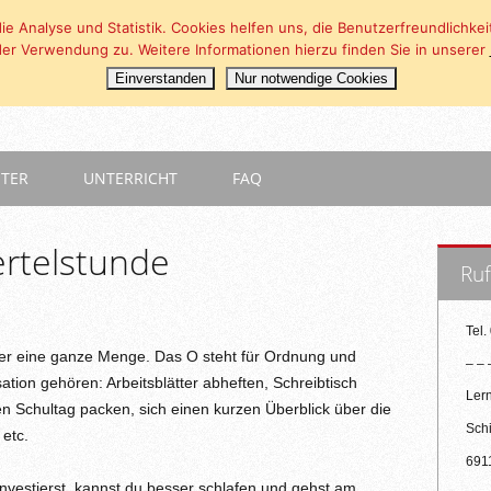
ie Analyse und Statistik. Cookies helfen uns, die Benutzerfreundlichk
er Verwendung zu. Weitere Informationen hierzu finden Sie in unserer
Einverstanden
Nur notwendige Cookies
NTER
UNTERRICHT
FAQ
ertelstunde
Ruf
Tel.
aber eine ganze Menge. Das O steht für Ordnung und
– – 
tion gehören: Arbeitsblätter abheften, Schreibtisch
Ler
n Schultag packen, sich einen kurzen Überblick über die
Schi
etc.
691
vestierst, kannst du besser schlafen und gehst am